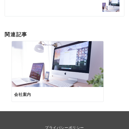
ナ
ビ
ゲ
ー
関連記事
シ
ョ
ン
会社案内
プライバシーポリシー